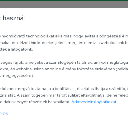
rrier
Facebook
YouTube
Instagram
TikTok
P
t használ
Aktuális
Univer csoport
Kapcsolat
éb nyomkövető technológiákat alkalmaz, hogy javítsa a böngészési él
makat és célzott hirdetéseket jelenít meg, és elemzi a weboldalunk 
ek a látogatóink.
Sűrített pa
zöveges fájlok, amelyeket a számítógépén tárolnak, amikor meglátogat
lokra, és weboldalunkon az online élmény fokozása érdekében (példáu
ak megjegyzésére).
Keverj egy kevés sűrítet
szószba, és figyeld, aho
zben megváltoztathatja a beállításait, és elutasíthatja a számítógé
ználatát. A számítógépen már tárolt sütiket eltávolíthatja, de ne feled
lehetőséget, hogy valami
ldalunk egyes részeinek használatát.
Adatvédelmi nyilatkozat
paradicsomunkkal.
elek
Elérhető kiszerelések: