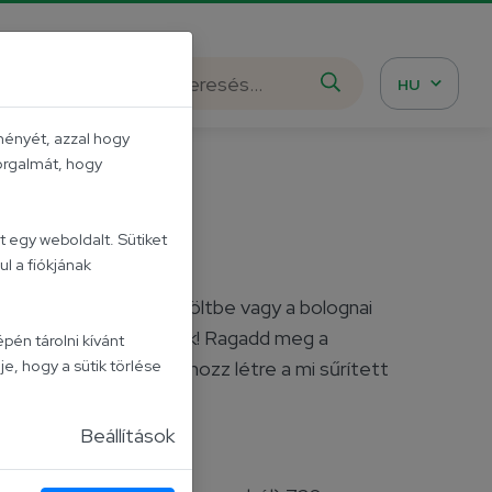
istázd meg!
HU
ményét, azzal hogy
forgalmát, hogy
radicsom
 egy weboldalt. Sütiket
l a fiókjának
t paradicsomot a pörköltbe vagy a bolognai
gy az ízek életre kelnek! Ragadd meg a
pén tárolni kívánt
je, hogy a sütik törlése
 igazán különlegeset hozz létre a mi sűrített
Beállítások