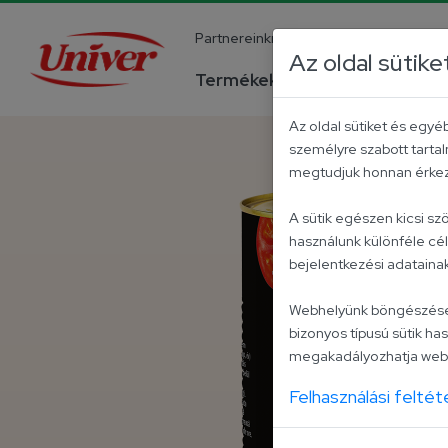
Partnereinknek
Pályázatok
Ka
Az oldal sütike
Termékek
Receptek
Az oldal sütiket és egy
személyre szabott tartal
megtudjuk honnan érkezt
A sütik egészen kicsi s
használunk különféle cé
bejelentkezési adatain
Webhelyünk böngészése kö
bizonyos típusú sütik has
megakadályozhatja webo
Felhasználási feltét