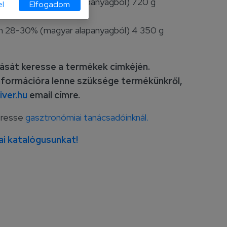
m 28-30% (magyar alapanyagból) 720 g
l
Elfogadom
m 28-30% (magyar alapanyagból) 4 350 g
rását keresse a termékek címkéjén.
formációra lenne szüksége termékünkről,
ver.hu
email címre.
eresse
gasztronómiai tanácsadóinknál.
ai katalógusunkat!