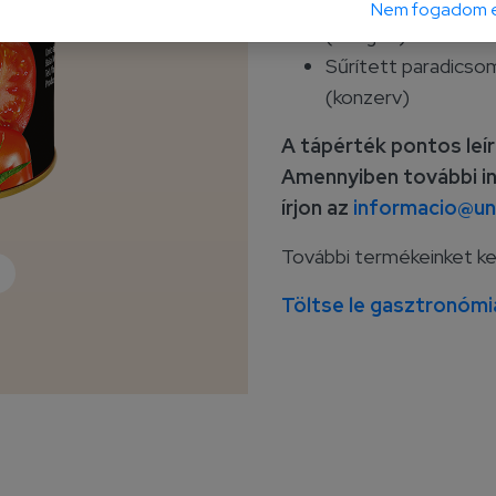
Sűrített paradicso
Nem fogadom e
(üveges)
Sűrített paradicso
(konzerv)
A tápérték pontos leí
Amennyiben további in
írjon az
informacio@uni
További termékeinket k
Töltse le gasztronómi